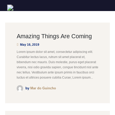
Amazing Things Are Coming
May 16, 2019
Lorem ipsum dolor sit amet, consectetur adipiscing elit.
Curabitur lectus lacus, rutrum sit amet placerat et,
bibendum nec mauris. Duis molestie, purus eget placerat
viverra, nisi odio gravida sapien, congue tincidunt nisl ante
nec tellus. Vestibulum ante ipsum primis in faucibus orci
luctus et ultrices posuere cubilia Curae; Lorem ipsum...
by
Mar do Guincho